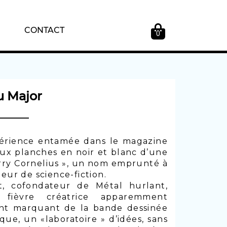
CONTACT
0
u Major
périence entamée dans le magazine
eux planches en noir et blanc d’une
erry Cornelius », un nom emprunté à
eur de science-fiction.
t, cofondateur de Métal hurlant,
 fièvre créatrice apparemment
nt marquant de la bande dessinée
ique, un «laboratoire » d’idées, sans