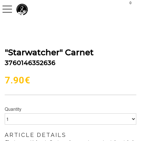
G-C30S2H9QVX
0
toggle navigation
"Starwatcher" Carnet
3760146352636
7.90
€
Quantity
ARTICLE DETAILS