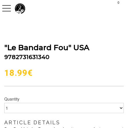
G-C30S2H9QVX
0
toggle navigation
"Le Bandard Fou" USA
9782731631340
18.99
€
Quantity
ARTICLE DETAILS