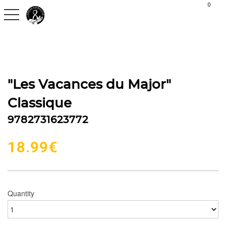
G-C30S2H9QVX
0
toggle navigation
"Les Vacances du Major"
Classique
9782731623772
18.99
€
Quantity