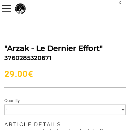
G-C30S2H9QVX
0
toggle navigation
"Arzak - Le Dernier Effort"
3760285320671
29.00
€
Quantity
ARTICLE DETAILS