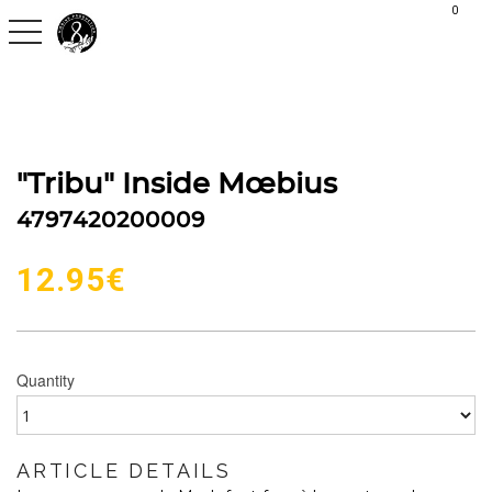
G-C30S2H9QVX
0
toggle navigation
"Tribu" Inside Mœbius
4797420200009
12.95
€
Quantity
ARTICLE DETAILS