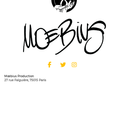
Mœbius Production
27 rue Falguière, 75015 Paris